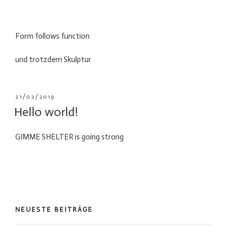
Form follows function
und trotzdem Skulptur
VERÖFFENTLICHT
21/02/2019
AM
Hello world!
GIMME SHELTER is going strong
NEUESTE BEITRÄGE