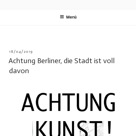
Zum
REAL ART BERLIN
GIMME SHELTER – A REAL ART INSTALLATION IN URBAN SPACE
Inhalt
Menü
springen
VERÖFFENTLICHT
18/04/2019
AM
Achtung Berliner, die Stadt ist voll
davon