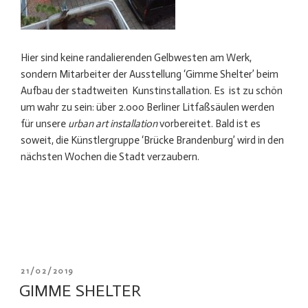
Hier sind keine randalierenden Gelbwesten am Werk,
sondern Mitarbeiter der Ausstellung ‘Gimme Shelter’ beim
Aufbau der stadtweiten Kunstinstallation. Es ist zu schön
um wahr zu sein: über 2.000 Berliner Litfaßsäulen werden
für unsere
urban art installation
vorbereitet. Bald ist es
soweit, die Künstlergruppe ‘Brücke Brandenburg’ wird in den
nächsten Wochen die Stadt verzaubern.
VERÖFFENTLICHT
21/02/2019
AM
GIMME SHELTER